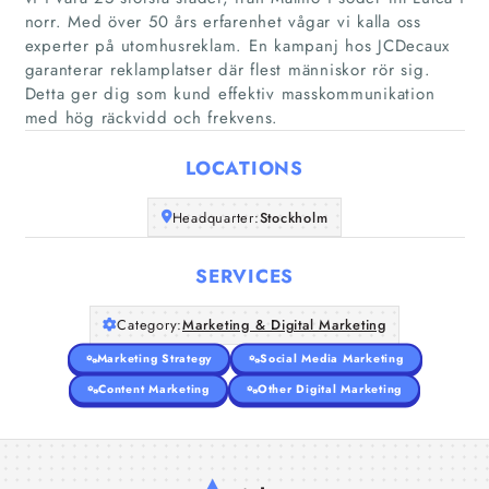
norr. Med över 50 års erfarenhet vågar vi kalla oss
experter på utomhusreklam. En kampanj hos JCDecaux
Home
garanterar reklamplatser där flest människor rör sig.
Detta ger dig som kund effektiv masskommunikation
med hög räckvidd och frekvens.
Companies
LOCATIONS
Articles
Headquarter:
Stockholm
About Us
SERVICES
Category:
Marketing & Digital Marketing
Marketing Strategy
Social Media Marketing
Content Marketing
Other Digital Marketing