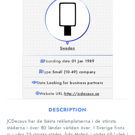
Sweden
Founding date:
01 Jan 1989
Type:
Small (10-49) company
State:
Looking for business partners
Website URL:
http://jcdecaux.se
DESCRIPTION
JCDecaux har de bästa reklamplatserna i de största
städerna i över 80 länder världen över. I Sverige finns
vi i våra 25 största städer, från Malmö i söder till Luleå i