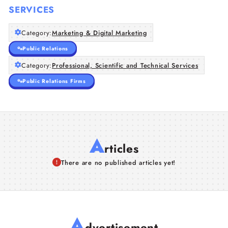
SERVICES
Category:
Marketing & Digital Marketing
Public Relations
Category:
Professional, Scientific and Technical Services
Public Relations Firms
A
rticles
There are no published articles yet!
A
dvertisement