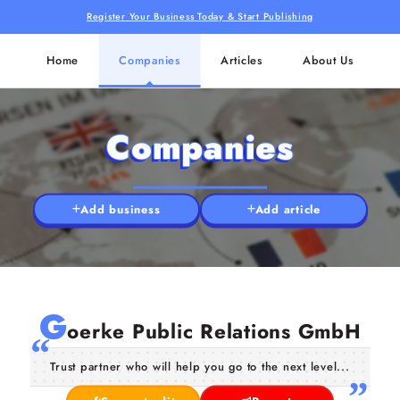
Register Your Business Today & Start Publishing
Home
Companies
Articles
About Us
Companies
Add business
Add article
G
oerke Public Relations GmbH
Trust partner who will help you go to the next level...