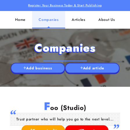
Register Your Business Today & Start Publishing
Home
Companies
Articles
About Us
Companies
Add business
Add article
F
oo (Studio)
Trust partner who will help you go to the next level...