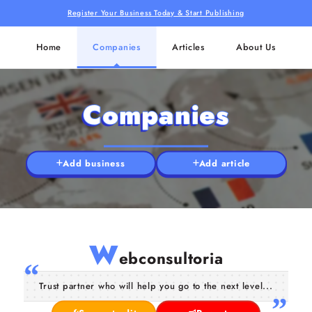
Register Your Business Today & Start Publishing
Home
Companies
Articles
About Us
Companies
Add business
Add article
W
ebconsultoria
Trust partner who will help you go to the next level...