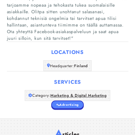
tarjoamme nopeaa ja tehokasta tukea suomalaisille
asiakkaille. Olitpa sitten unohtanut salasanasi,
Home
kohdannut teknisiä ongelmia tai tarvitset apua tilisi
hallintaan, asiantunteva tiimimme on täällä auttamassa.
Ota yhteyttä Facebook-asiakaspalveluun ja saat apua
Companies
juuri silloin, kun sitä tarvitset!"
Articles
LOCATIONS
About Us
Headquarter:
Finland
SERVICES
Category:
Marketing & Digital Marketing
Advertising
A
rticles