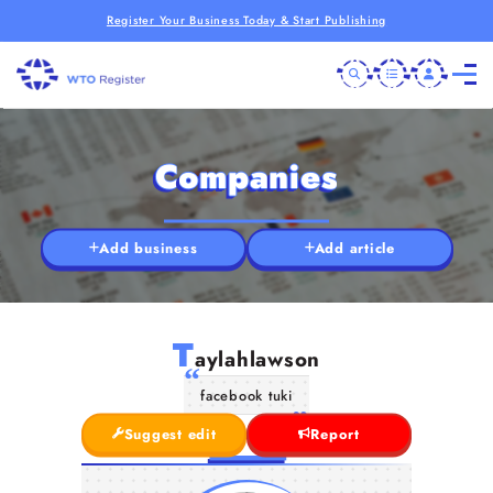
Register Your Business Today & Start Publishing
Companies
Add business
Add article
T
aylahlawson
facebook tuki
Suggest edit
Report