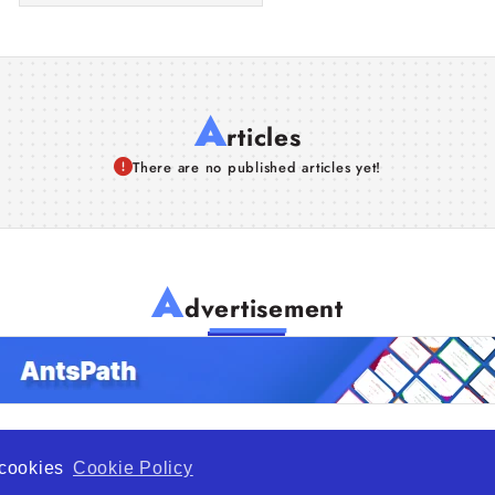
A
rticles
There are no published articles yet!
A
dvertisement
f cookies
Cookie Policy
de Opportunity is a global platform open to all types of organiza