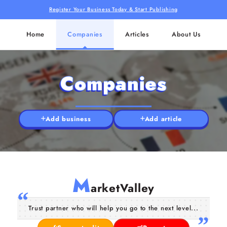
Register Your Business Today & Start Publishing
Home
Companies
Articles
About Us
Companies
Add business
Add article
M
arketValley
Trust partner who will help you go to the next level...