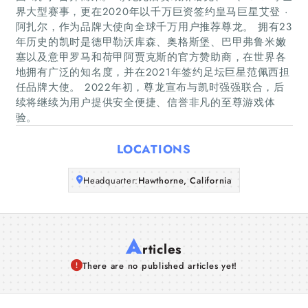
Home
界大型赛事，更在2020年以千万巨资签约皇马巨星艾登 ·
阿扎尔，作为品牌大使向全球千万用户推荐尊龙。 拥有23
年历史的凯时是德甲勒沃库森、奥格斯堡、巴甲弗鲁米嫩
Companies
塞以及意甲罗马和荷甲阿贾克斯的官方赞助商，在世界各
地拥有广泛的知名度，并在2021年签约足坛巨星范佩西担
Articles
任品牌大使。 2022年初，尊龙宣布与凯时强强联合，后
续将继续为用户提供安全便捷、信誉非凡的至尊游戏体
验。
About Us
LOCATIONS
Headquarter:
Hawthorne, California
A
rticles
There are no published articles yet!