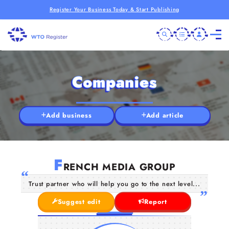
Register Your Business Today & Start Publishing
Companies
Add business
Add article
F
RENCH MEDIA GROUP
Trust partner who will help you go to the next level...
Suggest edit
Report