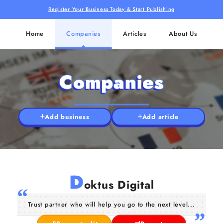
Register Your Business Today & Start Publishing
Home
Companies
Articles
About Us
Companies
Add business
Add article
D
oktus Digital
Trust partner who will help you go to the next level...