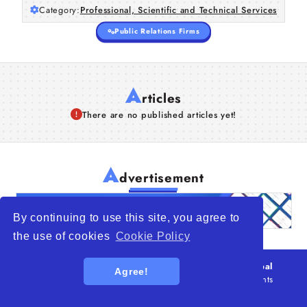
Category:
Professional, Scientific and Technical Services
Public Relations Firms
A
rticles
There are no published articles yet!
A
dvertisement
By continuing to use this site, you agree to
the use of cookies
Cookie Policy
© 2026
WTO – World Trade Opportunity is a global
Agree!
platform open to all types of organizations
. All rights
reserved.