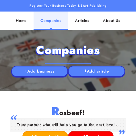
Register Your Business Today & Start Publishing
Home
Companies
Articles
About Us
Companies
Add business
Add article
R
osbeef!
Trust partner who will help you go to the next level...