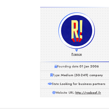
France
Founding date:
01 Jan 2006
Type:
Medium (50-249) company
State:
Looking for business partners
Website URL:
http://rosbeef.fr