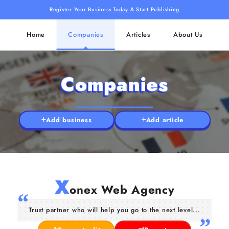
Register Your Business Today & Start Publishing
Home
Companies
Articles
About Us
Companies
Add business
Add article
X
onex Web Agency
Trust partner who will help you go to the next level...