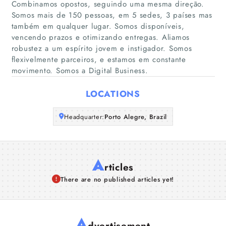
Combinamos opostos, seguindo uma mesma direção.
Somos mais de 150 pessoas, em 5 sedes, 3 países mas
Companies
também em qualquer lugar. Somos disponíveis,
vencendo prazos e otimizando entregas. Aliamos
robustez a um espírito jovem e instigador. Somos
Articles
flexivelmente parceiros, e estamos em constante
movimento. Somos a Digital Business.
About Us
LOCATIONS
Headquarter:
Porto Alegre, Brazil
A
rticles
There are no published articles yet!
A
dvertisement