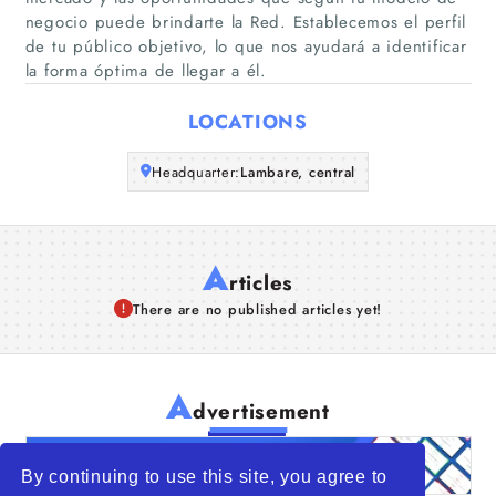
Companies
negocio puede brindarte la Red. Establecemos el perfil
de tu público objetivo, lo que nos ayudará a identificar
la forma óptima de llegar a él.
Articles
LOCATIONS
About Us
Headquarter:
Lambare, central
A
rticles
There are no published articles yet!
A
dvertisement
By continuing to use this site, you agree to