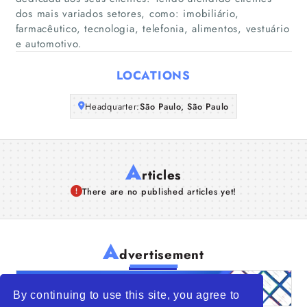
Companies
dos mais variados setores, como: imobiliário,
farmacêutico, tecnologia, telefonia, alimentos, vestuário
e automotivo.
Articles
LOCATIONS
About Us
Headquarter:
São Paulo, São Paulo
A
rticles
There are no published articles yet!
A
dvertisement
By continuing to use this site, you agree to