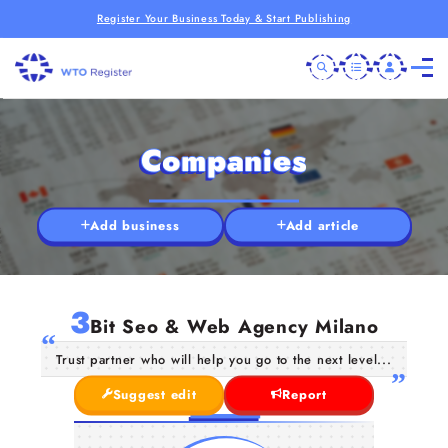
Register Your Business Today & Start Publishing
Companies
Add business
Add article
3
Bit Seo & Web Agency Milano
Trust partner who will help you go to the next level...
Suggest edit
Report