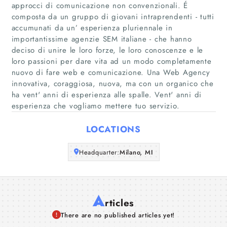
approcci di comunicazione non convenzionali. É
Home
composta da un gruppo di giovani intraprendenti - tutti
accumunati da un’ esperienza pluriennale in
importantissime agenzie SEM italiane - che hanno
Companies
deciso di unire le loro forze, le loro conoscenze e le
loro passioni per dare vita ad un modo completamente
Articles
nuovo di fare web e comunicazione. Una Web Agency
innovativa, coraggiosa, nuova, ma con un organico che
ha vent'​ anni di esperienza alle spalle. Vent'​ anni di
About Us
esperienza che vogliamo mettere tuo servizio.
LOCATIONS
Headquarter:
Milano, MI
A
rticles
There are no published articles yet!