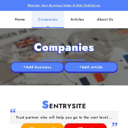
Register Your Business Today & Start Publishing
Home
Companies
Articles
About Us
Companies
Add business
Add article
S
ENTRYSITE
Trust partner who will help you go to the next level...