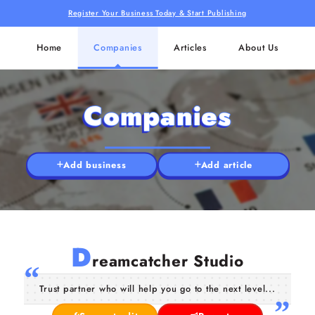
Register Your Business Today & Start Publishing
Home
Companies
Articles
About Us
Companies
Add business
Add article
D
reamcatcher Studio
Trust partner who will help you go to the next level...