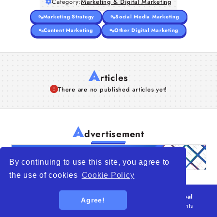
Category:
Marketing & Digital Marketing
Marketing Strategy
Social Media Marketing
Content Marketing
Other Digital Marketing
A
rticles
There are no published articles yet!
A
dvertisement
By continuing to use this site, you agree to
the use of cookies
Cookie Policy
© 2026
WTO – World Trade Opportunity is a global
Agree!
platform open to all types of organizations
. All rights
reserved.