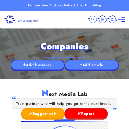
Register Your Business Today & Start Publishing
Companies
Add business
Add article
N
ext Media Lab
Trust partner who will help you go to the next level...
Suggest edit
Report